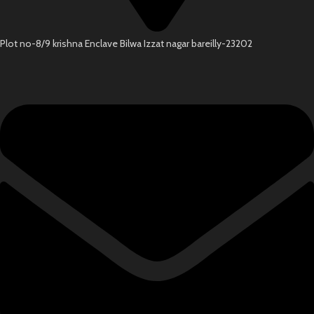
Plot no-8/9 krishna Enclave Bilwa Izzat nagar bareilly-23202