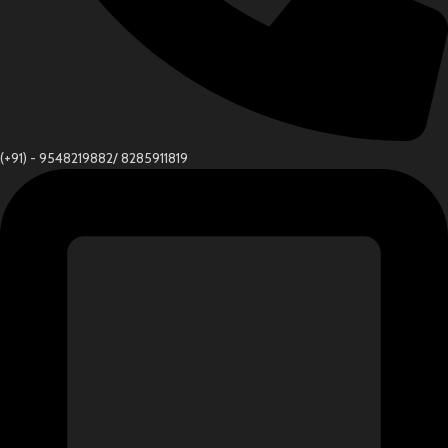
(+91) - 9548219882/ 8285911819