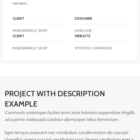
veniam.
CLIENT
DESIGNER
MINDSPARKLE SHOP
JOHN DOE
CLIENT
WEBSITE
MINDSPARKLE SHOP
XTEMOS.COM/WOOD
PROJECT WITH DESCRIPTION
EXAMPLE
Commodo scelerisque facilisis enim ante habitant suspendisse fringilla
ad a primis malesuada curabitur ullamcorper tellus fermentum.
Eget tempus praesent nec vestibulum condimentum dis suscipit
phasellus viverra suscipit vestibulum nunc feugiat vestibulum eget a