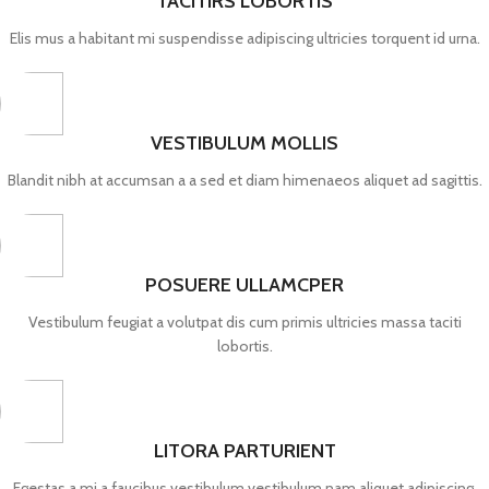
TACITIRS LOBORTIS
Elis mus a habitant mi suspendisse adipiscing ultricies torquent id urna.
VESTIBULUM MOLLIS
Blandit nibh at accumsan a a sed et diam himenaeos aliquet ad sagittis.
POSUERE ULLAMCPER
Vestibulum feugiat a volutpat dis cum primis ultricies massa taciti
lobortis.
LITORA PARTURIENT
Egestas a mi a faucibus vestibulum vestibulum nam aliquet adipiscing.