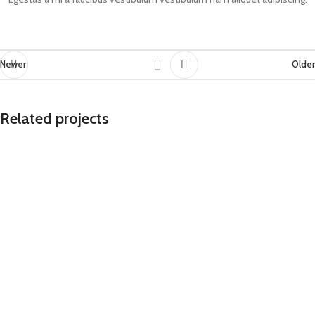
Newer
Older
Related projects
Suspendisse quam at vestibulum
Kitchen